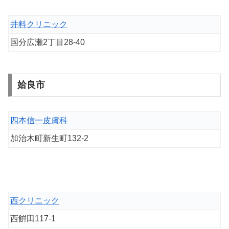
井料クリニック
国分広瀬2丁目28-40
姶良市
四本信一皮膚科
加治木町新生町132-2
西クリニック
西餠田117-1