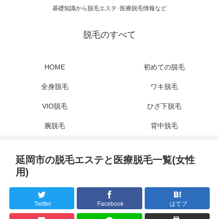
基礎知識から脱毛エステ･医療脱毛情報など
脱毛のすべて
HOME
初めての脱毛
全身脱毛
ワキ脱毛
VIO脱毛
ひざ下脱毛
腕脱毛
背中脱毛
延岡市の脱毛エステと医療脱毛一覧(女性
用)
Twitter
Facebook
はてブ