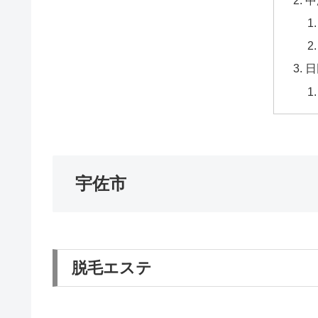
日
宇佐市
脱毛エステ