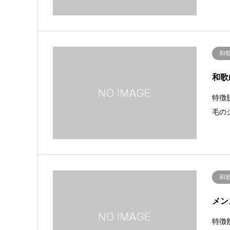
和
和歌
特徴
毛の
和
メン
特徴