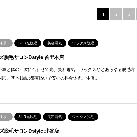
1
2
3
縄県
SHR光脱毛
美容電気
ワックス脱毛
ズ脱毛サロンDstyle 首里本店
予算と体の部位に合わせて光、美容電気、ワックスなどあらゆる脱毛方
対応。基本1回の都度払いで安心の料金体系。住所…
縄県
SHR光脱毛
美容電気
ワックス脱毛
ズ脱毛サロンDstyle 北谷店