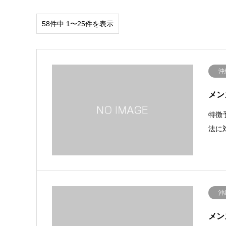
58件中 1〜25件を表示
沖
メン
特徴
法に
沖
メン