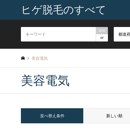
ヒゲ脱毛のすべて
and
都道
or
美容電気
美容電気
並べ替え条件
新しい順