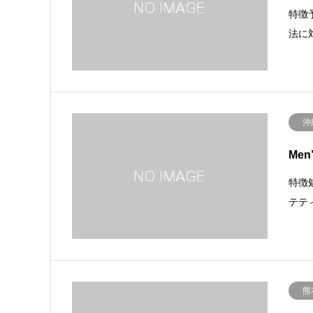
特徴
法に
沖
Men
特徴
テテ
熊