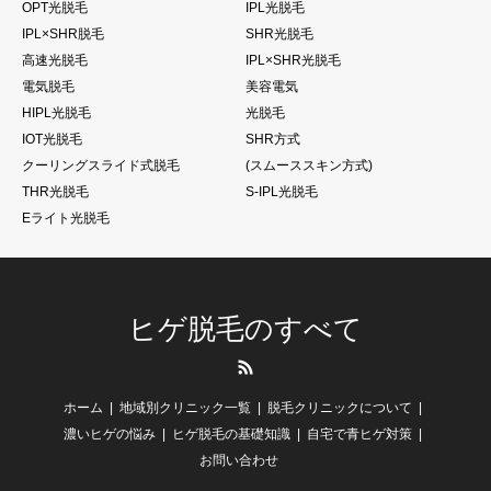
OPT光脱毛
IPL光脱毛
IPL×SHR脱毛
SHR光脱毛
高速光脱毛
IPL×SHR光脱毛
電気脱毛
美容電気
HIPL光脱毛
光脱毛
IOT光脱毛
SHR方式
クーリングスライド式脱毛
(スムーススキン方式)
THR光脱毛
S-IPL光脱毛
Eライト光脱毛
ヒゲ脱毛のすべて
RSS
ホーム
地域別クリニック一覧
脱毛クリニックについて
濃いヒゲの悩み
ヒゲ脱毛の基礎知識
自宅で青ヒゲ対策
お問い合わせ