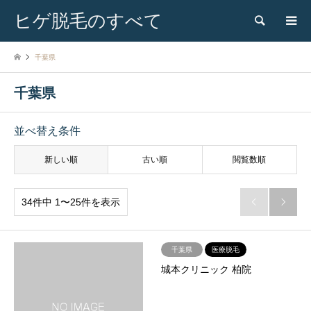
ヒゲ脱毛のすべて
検索
千葉県
千葉県
並べ替え条件
新しい順
古い順
閲覧数順
34件中 1〜25件を表示


千葉県
医療脱毛
城本クリニック 柏院