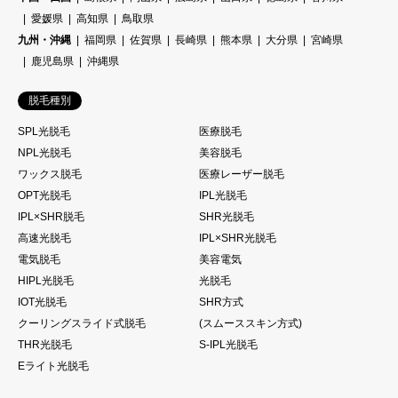
愛媛県
高知県
鳥取県
九州・沖縄
福岡県
佐賀県
長崎県
熊本県
大分県
宮崎県
鹿児島県
沖縄県
脱毛種別
SPL光脱毛
医療脱毛
NPL光脱毛
美容脱毛
ワックス脱毛
医療レーザー脱毛
OPT光脱毛
IPL光脱毛
IPL×SHR脱毛
SHR光脱毛
高速光脱毛
IPL×SHR光脱毛
電気脱毛
美容電気
HIPL光脱毛
光脱毛
IOT光脱毛
SHR方式
クーリングスライド式脱毛
(スムーススキン方式)
THR光脱毛
S-IPL光脱毛
Eライト光脱毛