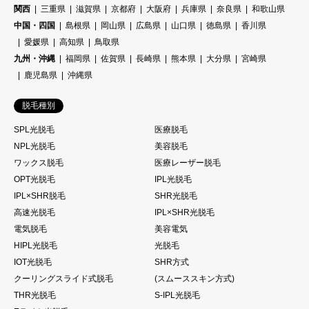
関西
三重県
滋賀県
京都府
大阪府
兵庫県
奈良県
和歌山県
中国・四国
島根県
岡山県
広島県
山口県
徳島県
香川県
愛媛県
高知県
鳥取県
九州・沖縄
福岡県
佐賀県
長崎県
熊本県
大分県
宮崎県
鹿児島県
沖縄県
脱毛種別
SPL光脱毛
医療脱毛
NPL光脱毛
美容脱毛
ワックス脱毛
医療レーザー脱毛
OPT光脱毛
IPL光脱毛
IPL×SHR脱毛
SHR光脱毛
高速光脱毛
IPL×SHR光脱毛
電気脱毛
美容電気
HIPL光脱毛
光脱毛
IOT光脱毛
SHR方式
クーリングスライド式脱毛
(スムーススキン方式)
THR光脱毛
S-IPL光脱毛