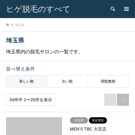
ヒゲ脱毛のすべて
検索
埼玉県
埼玉県
埼玉県内の脱毛サロンの一覧です。
並べ替え条件
新しい順
古い順
閲覧数順
34件中 1〜25件を表示


埼玉県
美容電気
MEN’S TBC 大宮店