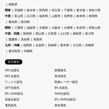
福島県
関東
茨城県
栃木県
群馬県
埼玉県
千葉県
東京都
神奈川県
中部
富山県
石川県
福井県
山梨県
長野県
岐阜県
静岡県
愛知県
新潟県
関西
三重県
滋賀県
京都府
大阪府
兵庫県
奈良県
和歌山県
中国・四国
島根県
岡山県
広島県
山口県
徳島県
香川県
愛媛県
高知県
鳥取県
九州・沖縄
福岡県
佐賀県
長崎県
熊本県
大分県
宮崎県
鹿児島県
沖縄県
脱毛種別
SPL光脱毛
医療脱毛
NPL光脱毛
美容脱毛
ワックス脱毛
医療レーザー脱毛
OPT光脱毛
IPL光脱毛
IPL×SHR脱毛
SHR光脱毛
高速光脱毛
IPL×SHR光脱毛
電気脱毛
美容電気