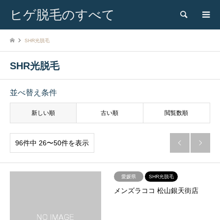
ヒゲ脱毛のすべて
検索
SHR光脱毛
SHR光脱毛
並べ替え条件
新しい順
古い順
閲覧数順
96件中 26〜50件を表示


愛媛県
SHR光脱毛
メンズラココ 松山銀天街店