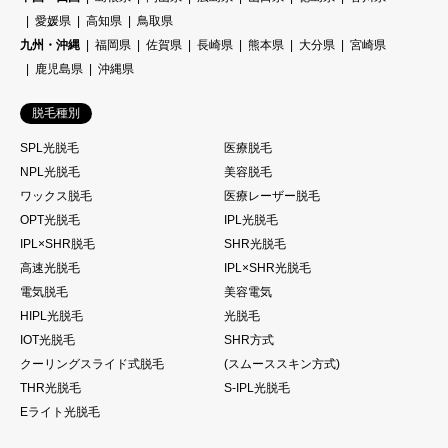
愛媛県
高知県
鳥取県
九州・沖縄
福岡県
佐賀県
長崎県
熊本県
大分県
宮崎県
鹿児島県
沖縄県
脱毛種別
SPL光脱毛
医療脱毛
NPL光脱毛
美容脱毛
ワックス脱毛
医療レーザー脱毛
OPT光脱毛
IPL光脱毛
IPL×SHR脱毛
SHR光脱毛
高速光脱毛
IPL×SHR光脱毛
電気脱毛
美容電気
HIPL光脱毛
光脱毛
IOT光脱毛
SHR方式
クーリングスライド式脱毛
(スムーススキン方式)
THR光脱毛
S-IPL光脱毛
Eライト光脱毛