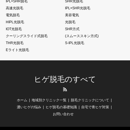
IPL×SHR脱毛
SHR光脱毛
高速光脱毛
IPL×SHR光脱毛
電気脱毛
美容電気
HIPL光脱毛
光脱毛
IOT光脱毛
SHR方式
クーリングスライド式脱毛
(スムーススキン方式)
THR光脱毛
S-IPL光脱毛
Eライト光脱毛
ヒゲ脱毛のすべて
RSS
ホーム
地域別クリニック一覧
脱毛クリニックについて
濃いヒゲの悩み
ヒゲ脱毛の基礎知識
自宅で青ヒゲ対策
お問い合わせ