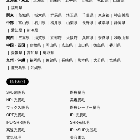
北海道・東北
北海道
青森県
岩手県
宮城県
秋田県
山形県
福島県
関東
茨城県
栃木県
群馬県
埼玉県
千葉県
東京都
神奈川県
中部
富山県
石川県
福井県
山梨県
長野県
岐阜県
静岡県
愛知県
新潟県
関西
三重県
滋賀県
京都府
大阪府
兵庫県
奈良県
和歌山県
中国・四国
島根県
岡山県
広島県
山口県
徳島県
香川県
愛媛県
高知県
鳥取県
九州・沖縄
福岡県
佐賀県
長崎県
熊本県
大分県
宮崎県
鹿児島県
沖縄県
脱毛種別
SPL光脱毛
医療脱毛
NPL光脱毛
美容脱毛
ワックス脱毛
医療レーザー脱毛
OPT光脱毛
IPL光脱毛
IPL×SHR脱毛
SHR光脱毛
高速光脱毛
IPL×SHR光脱毛
電気脱毛
美容電気