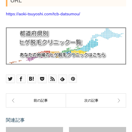
URL
https://aoki-tsuyoshi.com/tcb-datsumou/
関連記事