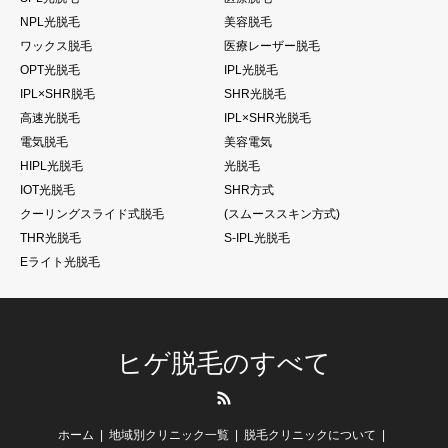
NPL光脱毛
美容脱毛
ワックス脱毛
医療レーザー脱毛
OPT光脱毛
IPL光脱毛
IPL×SHR脱毛
SHR光脱毛
高速光脱毛
IPL×SHR光脱毛
電気脱毛
美容電気
HIPL光脱毛
光脱毛
IOT光脱毛
SHR方式
クーリングスライド式脱毛
(スムーススキン方式)
THR光脱毛
S-IPL光脱毛
Eライト光脱毛
ヒゲ脱毛のすべて
RSS
ホーム
地域別クリニック一覧
脱毛クリニックについて