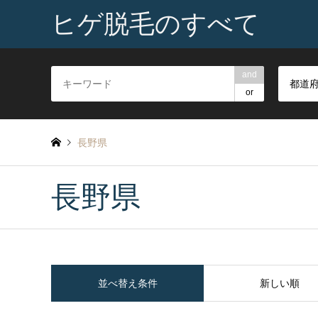
ヒゲ脱毛のすべて
and
都道
or
長野県
長野県
並べ替え条件
新しい順