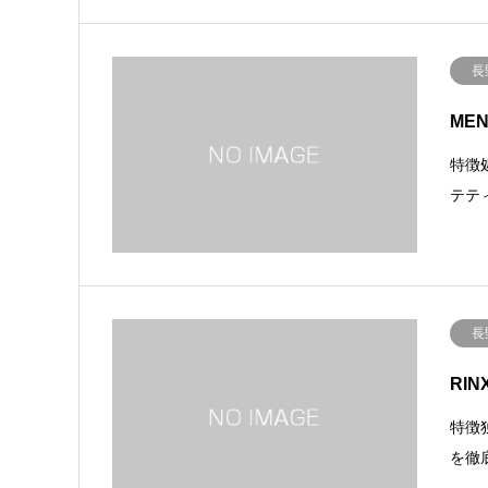
長
MEN
特徴
テテ
長
RI
特徴
を徹