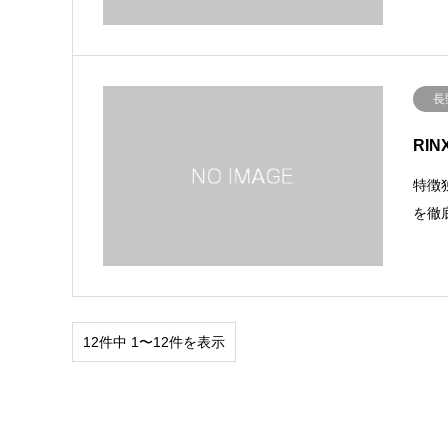
長
RI
特徴
を徹
12件中 1〜12件を表示