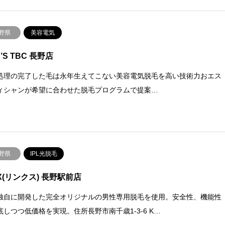
野県
美容電気
’S TBC 長野店
処理の完了した毛は永年生えてこない美容電気脱毛を高い技術力おエス
ィシャンが希望に合わせた脱毛プログラムで提案…
野県
IPL光脱毛
NX(リンクス) 長野駅前店
独自に開発した完全オリジナルの男性専用脱毛を使用。安全性、機能性
底しつつ低価格を実現。住所長野市南千歳1-3-6 K…