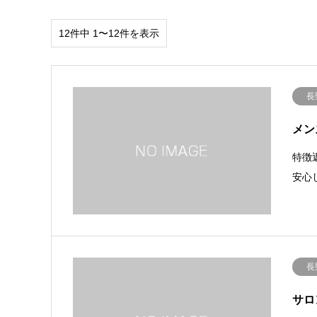
12件中 1〜12件を表示
長
メン
特徴
安心
長
サロ