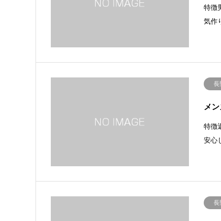
特徴
気作
長
メン
特徴
安心
長