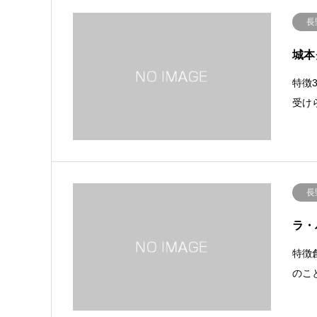
長
城本
特徴
受け
長
ラ・
特徴
のこ